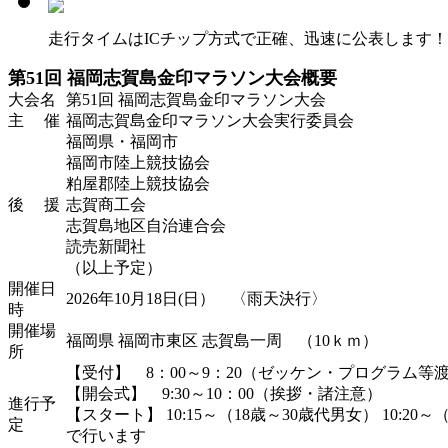
走行タイムはICチップ方式で正確、迅速に公表します！
第51回 福岡志賀島金印マラソン大会概要
大会名
第51回 福岡志賀島金印マラソン大会
主 催
福岡志賀島金印マラソン大会実行委員会
福岡県・福岡市
福岡市陸上競技協会
粕屋郡陸上競技協会
後 援
志賀商工会
志賀島地区自治連合会
読売新聞社
（以上予定）
開催日
2026年10月18日(日） 〈雨天決行〉
時
開催場
福岡県 福岡市東区 志賀島一周 （10ｋｍ）
所
【受付】 8：00～9：20（ゼッケン・プログラム等
【開会式】 9:30～10：00（挨拶・諸注意）
進行予
【スタート】 10:15～（18歳～30歳代男女） 10:2
定
で行います